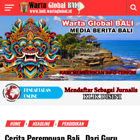
HOME
HEADLINE
PENDIDIKAN
›
›
Cerita Perempuan Bali, Dari Guru