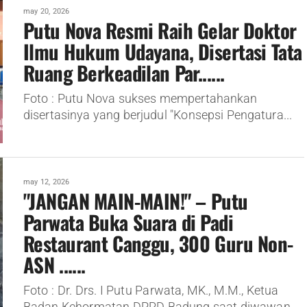
may 20, 2026
Putu Nova Resmi Raih Gelar Doktor
Ilmu Hukum Udayana, Disertasi Tata
Ruang Berkeadilan Par......
Foto : Putu Nova sukses mempertahankan
disertasinya yang berjudul "Konsepsi Pengatura...
may 12, 2026
"JANGAN MAIN-MAIN!" – Putu
Parwata Buka Suara di Padi
Restaurant Canggu, 300 Guru Non-
ASN ......
Foto : Dr. Drs. I Putu Parwata, MK., M.M., Ketua
Badan Kehormatan DPRD Badung saat diwawan...