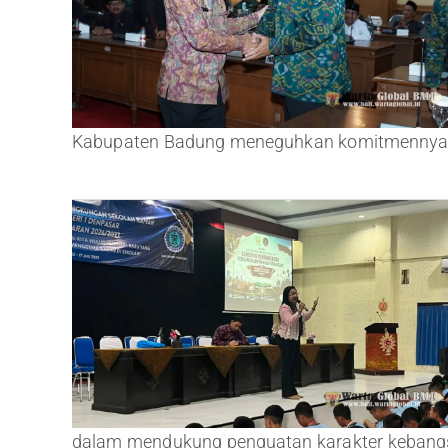
Kabupaten Badung meneguhkan komitmennya .
dalam mendukung penguatan karakter kebangsa