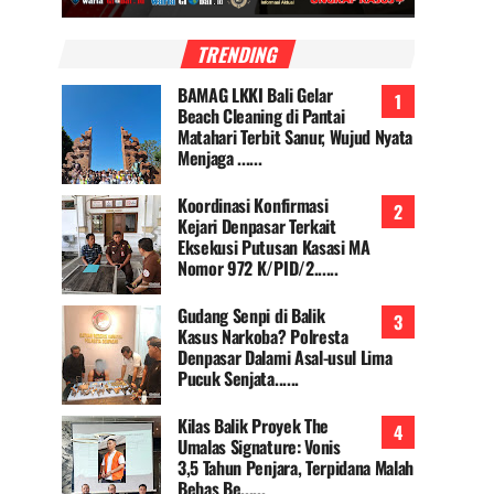
TRENDING
BAMAG LKKI Bali Gelar
Beach Cleaning di Pantai
Matahari Terbit Sanur, Wujud Nyata
Menjaga ......
Koordinasi Konfirmasi
Kejari Denpasar Terkait
Eksekusi Putusan Kasasi MA
Nomor 972 K/PID/2......
Gudang Senpi di Balik
Kasus Narkoba? Polresta
Denpasar Dalami Asal-usul Lima
Pucuk Senjata......
Kilas Balik Proyek The
Umalas Signature: Vonis
3,5 Tahun Penjara, Terpidana Malah
Bebas Be......