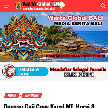
HOME
HEADLINE
›
Dugaan Gaji Crew Kapal MT. Horai 8