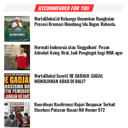
RECOMMENDED FOR YOU
WartaGlobal.id Keluarga Umumkan Rangkaian
Prosesi Kremasi Mendiang Ida Bagus Rahoela,
Mohon Doa Restu dari Kerabat dan Sahabat
Hormati Indonesia atau Tinggalkan! Pesan
Advokat Asing Viral, Jadi Pengingat bagi WNA agar
Taat Hukum
WartaGlobal Soroti! DE GADJAH: GAGAL
MEMULIHKAN ADAB DI BALI?
Koordinasi Konfirmasi Kejari Denpasar Terkait
Eksekusi Putusan Kasasi MA Nomor 972
K/PID/2026, Publik Menanti Kepastian