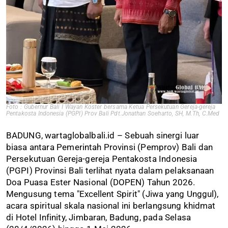
Foto : Gubernur Bali I Wayan Koster bersama Ketua Persekutuan Gereja-gereja
Pentakosta Indonesia (PGPI) Prov Bali Pdt.Jonathan Soeharto, SH, M.Th, C.Med
BADUNG, wartaglobalbali.id – Sebuah sinergi luar
biasa antara Pemerintah Provinsi (Pemprov) Bali dan
Persekutuan Gereja-gereja Pentakosta Indonesia
(PGPI) Provinsi Bali terlihat nyata dalam pelaksanaan
Doa Puasa Ester Nasional (DOPEN) Tahun 2026.
Mengusung tema "Excellent Spirit" (Jiwa yang Unggul),
acara spiritual skala nasional ini berlangsung khidmat
di Hotel Infinity, Jimbaran, Badung, pada Selasa