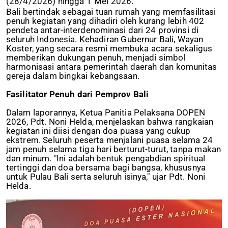
(28/4/2026) hingga 1 Mei 2026.
Bali bertindak sebagai tuan rumah yang memfasilitasi
penuh kegiatan yang dihadiri oleh kurang lebih 402
pendeta antar-interdenominasi dari 24 provinsi di
seluruh Indonesia. Kehadiran Gubernur Bali, Wayan
Koster, yang secara resmi membuka acara sekaligus
memberikan dukungan penuh, menjadi simbol
harmonisasi antara pemerintah daerah dan komunitas
gereja dalam bingkai kebangsaan.
Fasilitator Penuh dari Pemprov Bali
Dalam laporannya, Ketua Panitia Pelaksana DOPEN
2026, Pdt. Noni Helda, menjelaskan bahwa rangkaian
kegiatan ini diisi dengan doa puasa yang cukup
ekstrem. Seluruh peserta menjalani puasa selama 24
jam penuh selama tiga hari berturut-turut, tanpa makan
dan minum. "Ini adalah bentuk pengabdian spiritual
tertinggi dan doa bersama bagi bangsa, khususnya
untuk Pulau Bali serta seluruh isinya," ujar Pdt. Noni
Helda.