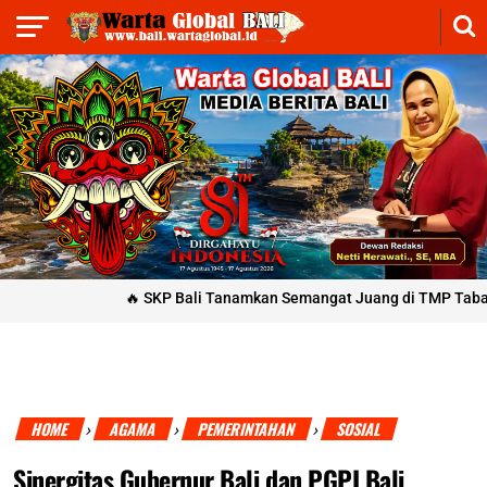
🔥
SKP Bali Tanamkan Semangat Juang di TMP Tabanan: Tabu
HOME
AGAMA
PEMERINTAHAN
SOSIAL
›
›
›
Sinergitas Gubernur Bali dan PGPI Bali