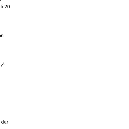
li 20
an
1,4
 dari