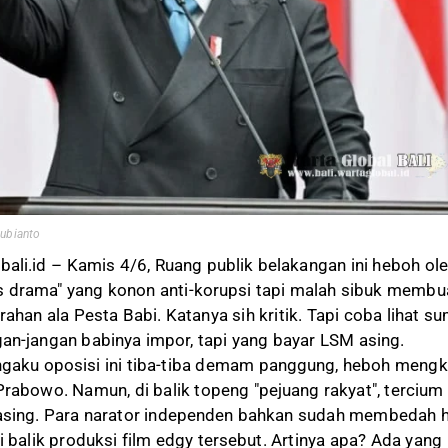
Subianto
bali.id – Kamis 4/6, Ruang publik belakangan ini heboh ol
vis drama" yang konon anti-korupsi tapi malah sibuk membu
han ala Pesta Babi. Katanya sih kritik. Tapi coba lihat s
an-jangan babinya impor, tapi yang bayar LSM asing.
aku oposisi ini tiba-tiba demam panggung, heboh mengkr
Prabowo. Namun, di balik topeng "pejuang rakyat", tercium
asing. Para narator independen bahkan sudah membedah 
i balik produksi film edgy tersebut. Artinya apa? Ada yang