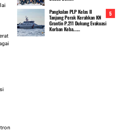
lai
Pangkalan PLP Kelas II
Tanjung Perak Kerahkan KN
Grantin P.211 Dukung Evakuasi
Korban Keba......
erat
agai
si
tron