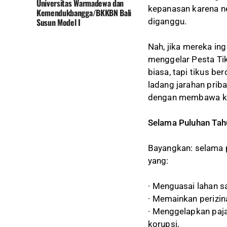
Universitas Warmadewa dan
kepanasan karena ne
Kemendukbangga/BKKBN Bali
Susun Model I
diganggu.
Nah, jika mereka in
menggelar Pesta Tik
biasa, tapi tikus b
ladang jarahan prib
dengan membawa kap
Selama Puluhan Tah
Bayangkan: selama pu
yang:
· Menguasai lahan sa
· Memainkan perizin
· Menggelapkan paj
korupsi,