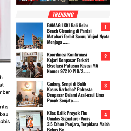
TRENDING
BAMAG LKKI Bali Gelar
Beach Cleaning di Pantai
Matahari Terbit Sanur, Wujud Nyata
Menjaga ......
Koordinasi Konfirmasi
Kejari Denpasar Terkait
Eksekusi Putusan Kasasi MA
Nomor 972 K/PID/2......
eh
Gudang Senpi di Balik
at
Kasus Narkoba? Polresta
umber
Denpasar Dalami Asal-usul Lima
Pucuk Senjata......
itisi
Kilas Balik Proyek The
 bau
Umalas Signature: Vonis
habis
3,5 Tahun Penjara, Terpidana Malah
Bebas Be......