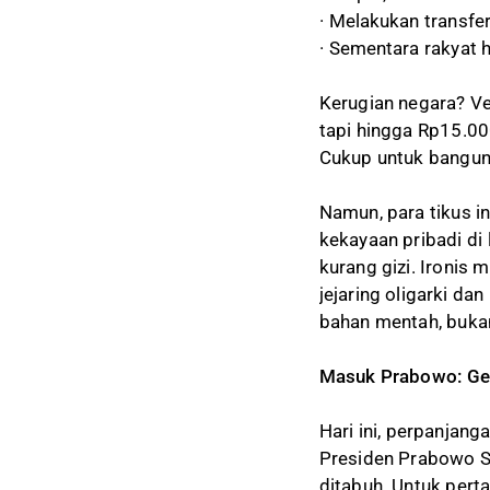
· Melakukan transfer
· Sementara rakyat 
Kerugian negara? Ver
tapi hingga Rp15.000 
Cukup untuk bangun 
Namun, para tikus i
kekayaan pribadi di
kurang gizi. Ironis 
jejaring oligarki da
bahan mentah, buka
Masuk Prabowo: Gend
Hari ini, perpanjan
Presiden Prabowo S
ditabuh. Untuk pert