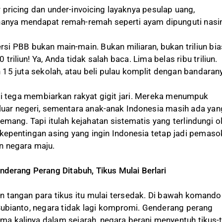
 pricing dan under-invoicing layaknya pesulap uang,
hanya mendapat remah-remah seperti ayam dipunguti nasi
si PBB bukan main-main. Bukan miliaran, bukan triliun bia
triliun! Ya, Anda tidak salah baca. Lima belas ribu triliun.
15 juta sekolah, atau beli pulau komplit dengan bandaran
ni tega membiarkan rakyat gigit jari. Mereka menumpuk
 luar negeri, sementara anak-anak Indonesia masih ada yan
memang. Tapi itulah kejahatan sistematis yang terlindungi o
n kepentingan asing yang ingin Indonesia tetap jadi pemaso
n negara maju.
erang Perang Ditabuh, Tikus Mulai Berlari
gan tangan para tikus itu mulai tersedak. Di bawah komando
ubianto, negara tidak lagi kompromi. Genderang perang
ama kalinya dalam sejarah, negara berani menyentuh tikus-