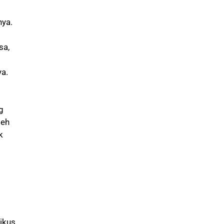
nya.
sa,
ya.
g
leh
k
tikus