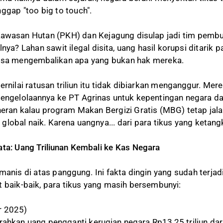
ggap "too big to touch".
Kawasan Hutan (PKH) dan Kejagung disulap jadi tim pemb
nya? Lahan sawit ilegal disita, uang hasil korupsi ditarik p
aksa mengembalikan apa yang bukan hak mereka.
ernilai ratusan triliun itu tidak dibiarkan menganggur. Mer
pengelolaannya ke PT Agrinas untuk kepentingan negara d
 heran kalau program Makan Bergizi Gratis (MBG) tetap jal
global naik. Karena uangnya... dari para tikus yang ketang
ata: Uang Triliunan Kembali ke Kas Negara
manis di atas panggung. Ini fakta dingin yang sudah terjad
t baik-baik, para tikus yang masih bersembunyi:
r 2025)
hkan uang pengganti kerugian negara Rp13,25 triliun dar