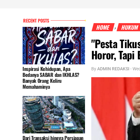
RECENT POSTS
HOME
HUKUM
›
"Pesta Tiku
Horor, Tapi
Inspirasi Kehidupan, Apa
By
ADMIN REDAKSI
-
Wed
Bedanya SABAR dan IKHLAS?
Banyak Orang Keliru
Memahaminya
Dari Transaksi hingga Persiapan