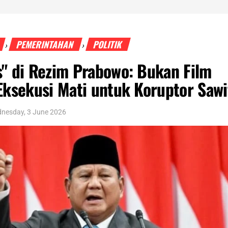
PEMERINTAHAN
POLITIK
›
›
s" di Rezim Prabowo: Bukan Film
 Eksekusi Mati untuk Koruptor Sawi
nesday, 3 June 2026