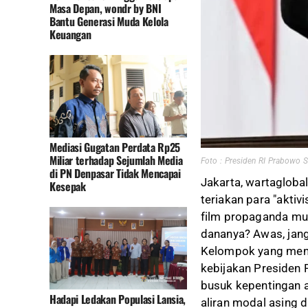
Masa Depan, wondr by BNI
Bantu Generasi Muda Kelola
Keuangan
Mediasi Gugatan Perdata Rp25
Miliar terhadap Sejumlah Media
Foto : Presiden RI Prabowo 
di PN Denpasar Tidak Mencapai
Jakarta, wartaglobal
Kesepak
teriakan para "akti
film propaganda mura
dananya? Awas, jang
Kelompok yang meng
kebijakan Presiden 
busuk kepentingan 
Hadapi Ledakan Populasi Lansia,
aliran modal asing d