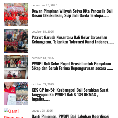
december 23, 2025
Dewan Pimpinan Wilayah Setya Kita Pancasila Bali
Resmi Dikukuhkan, Siap Jadi Garda Terdepa......
october 18, 2025
Patriot Garuda Nusantara Bali Gelar Sarasehan
Kebangsaan, Tekankan Toleransi Kunci Indones......
october 13, 2025
PWDPI Bali Gelar Rapat Krusial untuk Penyataan
Sikap dan Serah Terima Kepengurusan secara ......
october 03, 2025
KBS GP ke-54: Kesbangpol Bali Serahkan Surat
Tanggapan ke PWDPI Bali & 134 ORMAS ,
Ingatka......
august 28, 2025
Ganti Pimpinan, PWDPI Bali Lakukan Koordinasi